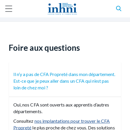
A
l
Accueil
Foire aux questions
l
F
e
r
i
a
l
u
c
d
o
Foire aux questions
n
'
t
e
A
n
u
r
Il n’y a pas de CFA Propreté dans mon département.
p
r
Est-ce que je peux aller dans un CFA qui n’est pas
i
i
loin de chez moi ?
a
n
c
n
i
Oui, nos CFA sont ouverts aux apprentis d’autres
p
e
départements.
a
l
Consultez
nos implantations pour trouver le CFA
Propreté
le plus proche de chez vous. Des solutions