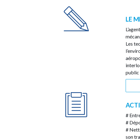
LE M
L’agen
mécani
Les te
l’envi
aéropo
interlo
public 
ACTI
# Entr
# Dépo
# Nett
son tra