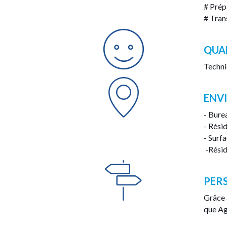
# Prép
# Tran
QUA
Technic
ENV
- Bure
- Rési
- Surf
-Résid
PER
Grâce 
que Ag