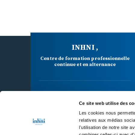
INHNI ,
Centre de formation professionnelle
continue et en alternance
34 BD MAXIME GORKI
Ce site web utilise des co
94800 VILLEJUIF CEDEX
Les cookies nous permetten
relatives aux médias socia
l'utilisation de notre site
01 46 77 40 40
combiner celles-ci avec d'