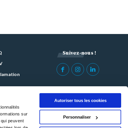
Q
Suivez-nous !
V
lamation
Autoriser tous les cookies
ionnalités
formations sur
Personnaliser
, qui peuvent
lectées lors de