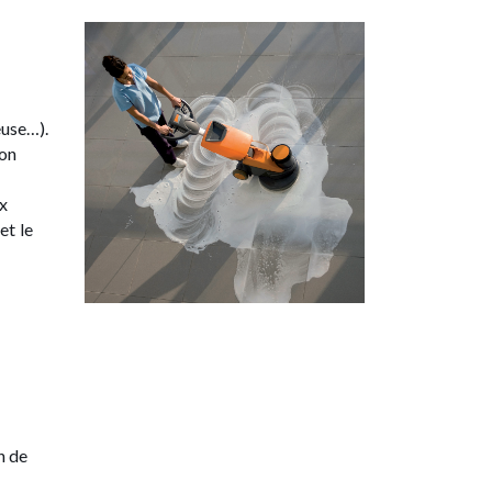
euse…).
lon
ux
et le
n de