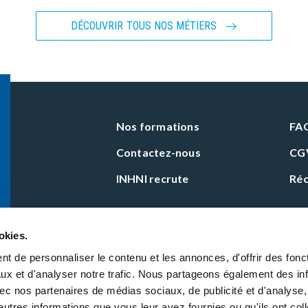
DÉCOUVRIR TOUS NOS MÉTIERS
Nos formations
FA
Contactez-nous
CG
INHNI recrute
Réc
okies.
t de personnaliser le contenu et les annonces, d'offrir des fonct
ux et d'analyser notre trafic. Nous partageons également des in
Certifications
 avec nos partenaires de médias sociaux, de publicité et d'analyse
autres informations que vous leur avez fournies ou qu'ils ont col