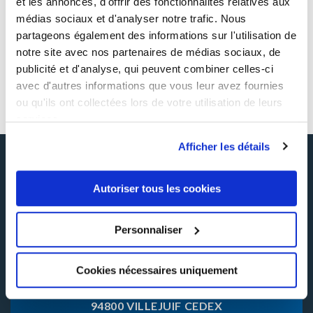
et les annonces, d'offrir des fonctionnalités relatives aux
médias sociaux et d'analyser notre trafic. Nous
SAVOIRS DE BASE
partageons également des informations sur l'utilisation de
notre site avec nos partenaires de médias sociaux, de
Les fondamentaux de l’IA - Distanciel
publicité et d'analyse, qui peuvent combiner celles-ci
avec d'autres informations que vous leur avez fournies
Voir la fiche
ou qu'ils ont collectées lors de votre utilisation de leurs
services.
Afficher les détails
INHNI ,
Autoriser tous les cookies
Centre de formation professionnelle continue
et en alternance
Personnaliser
Cookies nécessaires uniquement
34 BD MAXIME GORKI
94800 VILLEJUIF CEDEX