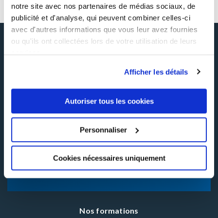
notre site avec nos partenaires de médias sociaux, de
publicité et d'analyse, qui peuvent combiner celles-ci
avec d'autres informations que vous leur avez fournies
ou qu'ils ont collectées lors de votre utilisation de leurs
INHNI ,
services.
Centre de formation professionnelle continue
Afficher les détails
et en alternance
Autoriser tous les cookies
34 BD MAXIME GORKI
Personnaliser
94800 VILLEJUIF CEDEX
Cookies nécessaires uniquement
01 46 77 40 40
Nos formations