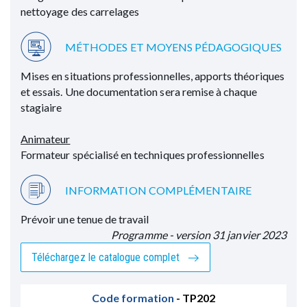
nettoyage des carrelages
Organiser et procéder aux opérations de
rénovation en appliquant les règles d’hygiène, de
MÉTHODES ET MOYENS PÉDAGOGIQUES
sécurité et d’ergonomie
Le polissage à la poudre
Mises en situations professionnelles, apports théoriques
Le bouche-porage
et essais. Une documentation sera remise à chaque
Les nouvelles techniques de remise en état sans produit
stagiaire
chimique
Le contrôle de la prestation et l’entretien du matériel
Animateur
Formateur spécialisé en techniques professionnelles
INFORMATION COMPLÉMENTAIRE
Prévoir une tenue de travail
Programme - version 31 janvier 2023
Téléchargez le catalogue complet
Code formation
- TP202