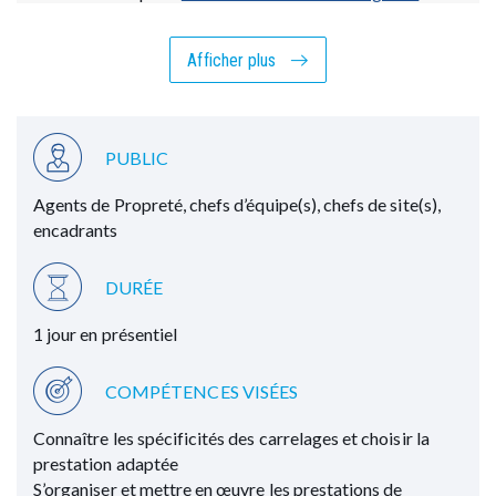
connaître l’ensemble des sessions.
Afficher plus
LE PROGRAMME
Identifier et classer les produits céramiques et les
PUBLIC
différents grès
La composition
Agents de Propreté, chefs d’équipe(s), chefs de site(s),
La classification
encadrants
La fabrication et les modes de cuisson
Connaître les caractéristiques de ces sols
DURÉE
La résistance à l’usure
1 jour en présentiel
La résistance à l’encrassement
L’échelle de porosité
COMPÉTENCES VISÉES
Choisir les méthodes d’entretien et de rénovation
Connaître les spécificités des carrelages et choisir la
Les produits d’entretien et de rénovation
prestation adaptée
La superficie à couvrir
S’organiser et mettre en œuvre les prestations de
Le matériel spécifique