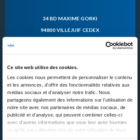
34 BD MAXIME GORKI
94800 VILLEJUIF CEDEX
01 46 77 40 40
Ce site web utilise des cookies.
Nos formations
Les cookies nous permettent de personnaliser le contenu
et les annonces, d'offrir des fonctionnalités relatives aux
Contactez-nous
médias sociaux et d'analyser notre trafic. Nous
partageons également des informations sur l'utilisation de
INHNI recrute
notre site avec nos partenaires de médias sociaux, de
FAQ
publicité et d'analyse, qui peuvent combiner celles-ci
avec d'autres informations que vous leur avez fournies
CGV
ou qu'ils ont collectées lors de votre utilisation de leurs
Réclamation
services.