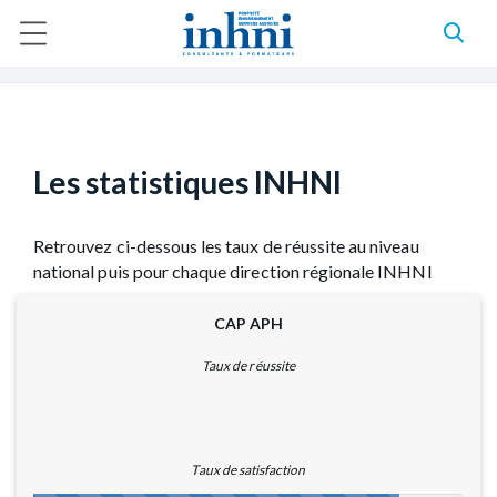
A
l
Accueil
Les statistiques INHNI
l
F
e
r
i
a
l
u
c
d
o
Les statistiques INHNI
n
'
t
e
A
Retrouvez ci-dessous les taux de réussite au niveau
n
u
national puis pour chaque direction régionale INHNI
r
p
r
i
CAP APH
i
a
n
Taux de réussite
c
n
i
p
e
a
l
Taux de satisfaction