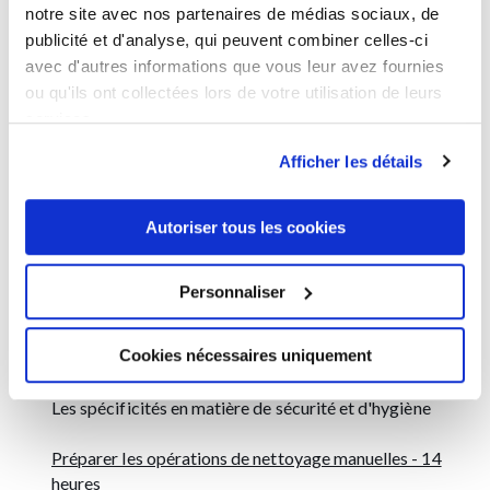
notre site avec nos partenaires de médias sociaux, de
Prévenir les risques et adopter les bonnes postures de
publicité et d'analyse, qui peuvent combiner celles-ci
travail - 14 heures
avec d'autres informations que vous leur avez fournies
Identifier le cadre institutionnel de la prévention, la
ou qu'ils ont collectées lors de votre utilisation de leurs
sécurité sur les chantiers(les acteurs et les instances de
services.
la prévention, les documents pour la maitrise des
risques)
Afficher les détails
Appliquer et faire appliquer les règles d'ergonomie (Les
gestes à adopter, la correction des mauvais gestes)
Autoriser tous les cookies
Réduire les gestes nuisibles, Les traumatismes physiques
Expliquer les mesures de prévention mises en place dans
la profession (les éléments du plan de prévention, le
Personnaliser
droit de retrait en cas de danger)Identifier les
spécificités des chantiers en milieux sensibles
Cookies nécessaires uniquement
Les différents types de chantiers : agro-alimentaire,
cuisine collective, médical et paramédical
Les spécificités en matière de sécurité et d'hygiène
Préparer les opérations de nettoyage manuelles - 14
heures