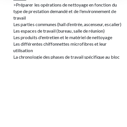
>Préparer les opérations de nettoyage en fonction du
type de prestation demandé et de l'environnement de
travail
Les parties communes (hall d’entrée, ascenseur, escalier)
Les espaces de travail (bureau, salle de réunion)
Les produits d'entretien et le matériel de nettoyage
Les différentes chiffonnettes microfibres et leur
utilisation
La chronologie des phases de travail spécifique au bloc
sanitaire
Les étapes de l’entretien d’un bureau
Les zones de contact dans les différents lieux
La préparation du chariot de nettoyage
>Expliquer les techniques d’entretien manuelles des sols
Le balayage humide et le lavage manuel des sols
La méthode au poussé et à la godille
La méthode de lavage manuel à double seau
La technique d’aspiration en zigzague