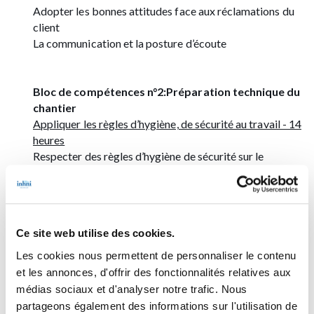
Adopter les bonnes attitudes face aux réclamations du
client
La communication et la posture d’écoute
Bloc de compétences n°2:Préparation technique du
chantier
Appliquer les règles d’hygiène, de sécurité au travail - 14
heures
Respecter des règles d’hygiène de sécurité sur le
chantier (hygiène personnelle, les situations de travail
dangereuses et leurs risques)
Utiliser les équipements de protection individuels
Appliquer les normes de sécurité pour le stockage, la
Ce site web utilise des cookies.
manipulation des produits, des matériels et des déchets
Appliquer les règles de tri des déchets et de gestion des
Les cookies nous permettent de personnaliser le contenu
emballages
et les annonces, d'offrir des fonctionnalités relatives aux
Respecter les principes de base en hygiène et de
médias sociaux et d'analyser notre trafic. Nous
sécurité dans les milieux spécifiques
partageons également des informations sur l'utilisation de