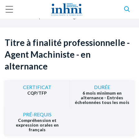
A
l
F
Accueil
Formations
Formation Alternance
l
i
Titre à finalité professionnelle - Agent Machiniste - en alternance
l
e
d
r
'
a
A
u
r
Titre à finalité professionnelle -
c
i
o
a
Agent Machiniste - en
n
n
t
e
alternance
e
n
u
p
r
CERTIFICAT
DURÉE
i
CQP/TFP
6 mois minimum en
n
alternance - Entrées
échelonnées tous les mois
c
i
p
PRÉ-REQUIS
a
Compréhension et
expression orales en
l
français