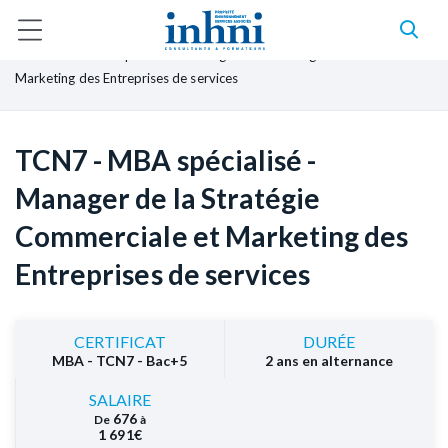
A
l
F
Accueil
Formations
Formation Alternance
l
i
TCN7 - MBA spécialisé - Manager de la Stratégie Commerciale et
l
e
d
Marketing des Entreprises de services
r
'
a
A
u
r
c
i
o
TCN7 - MBA spécialisé -
a
n
n
t
Manager de la Stratégie
e
e
n
Commerciale et Marketing des
u
p
Entreprises de services
r
i
n
c
CERTIFICAT
DURÉE
i
MBA - TCN7 - Bac+5
2 ans en alternance
p
a
SALAIRE
l
676
De
à
1 691€