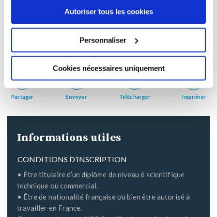
Autoriser tous les cookies
Consultez aussi
les statistiques de réussite et taux de
satisfaction INHNI
.
Personnaliser
Code formation
- TCN7MBA
Cookies nécessaires uniquement
Partager
Envoyer
Télécharger
Imprimer
Informations utiles
CONDITIONS D’INSCRIPTION
• Être titulaire d’un diplôme de niveau 6 scientifique
technique ou commercial.
• Être de nationalité française ou bien être autorisé à
travailler en France.