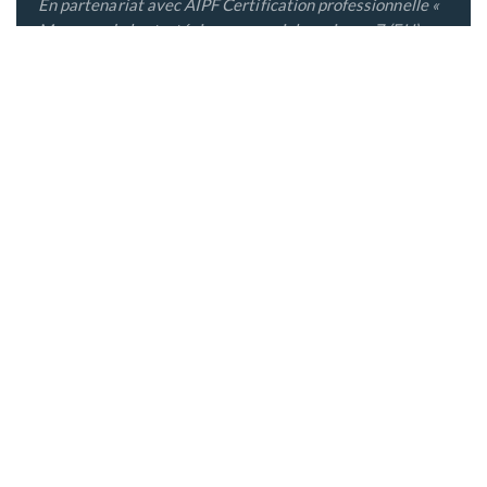
En partenariat avec AIPF Certification professionnelle «
Manager de la stratégie commerciale », niveau 7 (EU)
enregistré au RNCP sous le numéro 40591 - code NSF
310 et 312 par décision de France Compétences en date
29 avril 2025
Cette formation vous intéresse ?
Contactez-nous
ou
Trouvez votre centre
Télécharger la fiche d'inscription
Témoignages