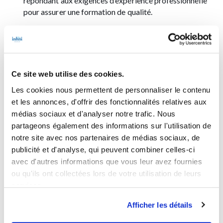
répondant aux exigences d’expérience professionnelle
pour assurer une formation de qualité.
Afficher moins
Ce site web utilise des cookies.
Les cookies nous permettent de personnaliser le contenu
DURÉE
et les annonces, d'offrir des fonctionnalités relatives aux
2 ans en alternance
médias sociaux et d'analyser notre trafic. Nous
partageons également des informations sur l'utilisation de
notre site avec nos partenaires de médias sociaux, de
PRÉ-REQUIS
publicité et d'analyse, qui peuvent combiner celles-ci
Être titulaire d’un diplôme de niveau 6 scientifique,
avec d'autres informations que vous leur avez fournies
technique ou commercial et être de nationalité française
ou qu'ils ont collectées lors de votre utilisation de leurs
ou bien être autorisé à travailler en France.
services.
Afficher les détails
Téléchargez le catalogue complet