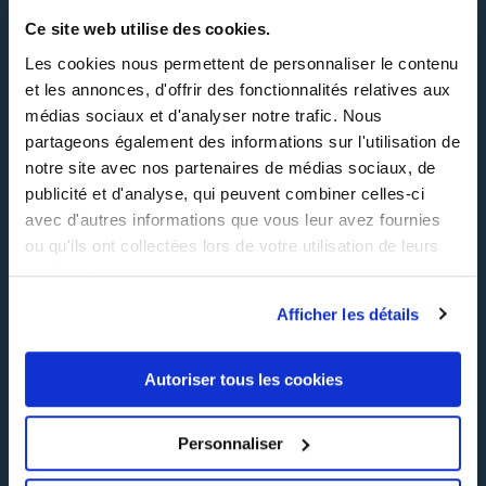
Ce site web utilise des cookies.
01 46 77 40 40
Les cookies nous permettent de personnaliser le contenu
et les annonces, d'offrir des fonctionnalités relatives aux
médias sociaux et d'analyser notre trafic. Nous
Nos formations
partageons également des informations sur l'utilisation de
notre site avec nos partenaires de médias sociaux, de
Contactez-nous
publicité et d'analyse, qui peuvent combiner celles-ci
INHNI recrute
avec d'autres informations que vous leur avez fournies
ou qu'ils ont collectées lors de votre utilisation de leurs
FAQ
services.
CGV
Afficher les détails
Réclamation
Autoriser tous les cookies
Suivez-nous !
Personnaliser